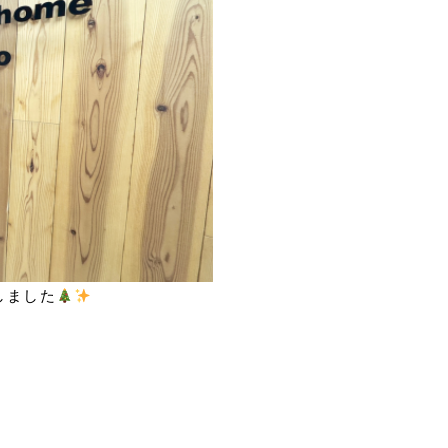
しました
、
げ、